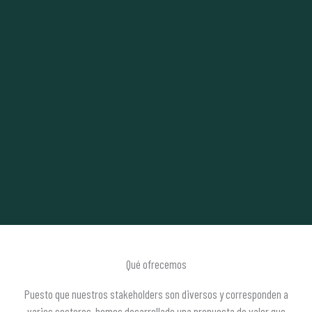
Qué ofrecemos
Puesto que nuestros stakeholders son diversos y corresponden a
varios sectores, hemos desarrollado una propuesta de valor que