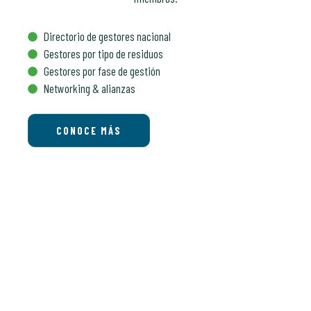
Directorio de gestores nacional
Gestores por tipo de residuos
Gestores por fase de gestión
Networking & alianzas
CONOCE MÁS
Qué hacemos
Promover el desarrollo sostenible es una de nuestras
prioridades. Para ello ejecutamos algunos proyectos para